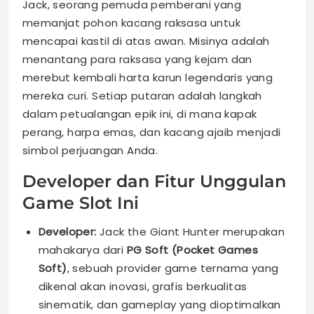
Jack, seorang pemuda pemberani yang
memanjat pohon kacang raksasa untuk
mencapai kastil di atas awan. Misinya adalah
menantang para raksasa yang kejam dan
merebut kembali harta karun legendaris yang
mereka curi. Setiap putaran adalah langkah
dalam petualangan epik ini, di mana kapak
perang, harpa emas, dan kacang ajaib menjadi
simbol perjuangan Anda.
Developer dan Fitur Unggulan
Game Slot Ini
Developer:
Jack the Giant Hunter merupakan
mahakarya dari
PG Soft (Pocket Games
Soft)
, sebuah provider game ternama yang
dikenal akan inovasi, grafis berkualitas
sinematik, dan gameplay yang dioptimalkan