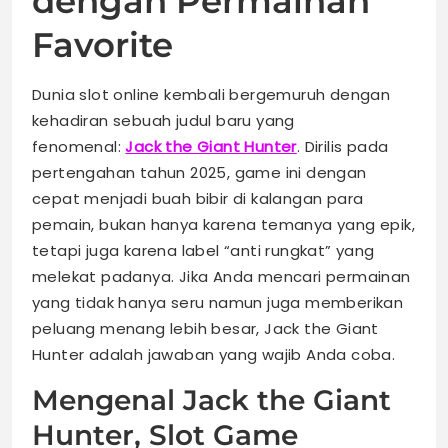
dengan Permainan
Favorite
Dunia slot online kembali bergemuruh dengan
kehadiran sebuah judul baru yang
fenomenal:
Jack the Giant Hunter
. Dirilis pada
pertengahan tahun 2025, game ini dengan
cepat menjadi buah bibir di kalangan para
pemain, bukan hanya karena temanya yang epik,
tetapi juga karena label “anti rungkat” yang
melekat padanya. Jika Anda mencari permainan
yang tidak hanya seru namun juga memberikan
peluang menang lebih besar, Jack the Giant
Hunter adalah jawaban yang wajib Anda coba.
Mengenal Jack the Giant
Hunter, Slot Game