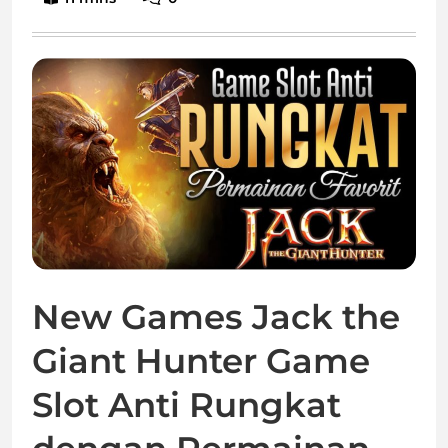
New Games Jack the
Giant Hunter Game
Slot Anti Rungkat