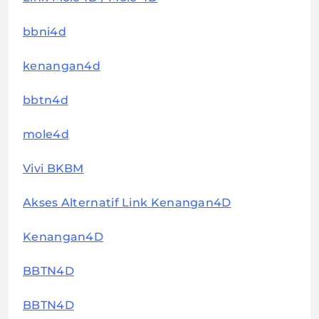
bbni4d
kenangan4d
bbtn4d
mole4d
Vivi BKBM
Akses Alternatif Link Kenangan4D
Kenangan4D
BBTN4D
BBTN4D