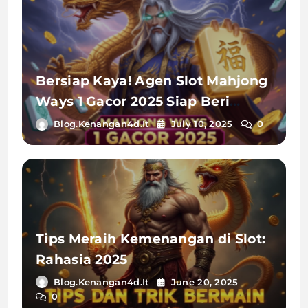
Bersiap Kaya! Agen Slot Mahjong
Ways 1 Gacor 2025 Siap Beri
Maxwin Besar
Blog.kenangan4d.it
July 10, 2025
0
Tips Meraih Kemenangan di Slot:
Rahasia 2025
Blog.kenangan4d.it
June 20, 2025
0