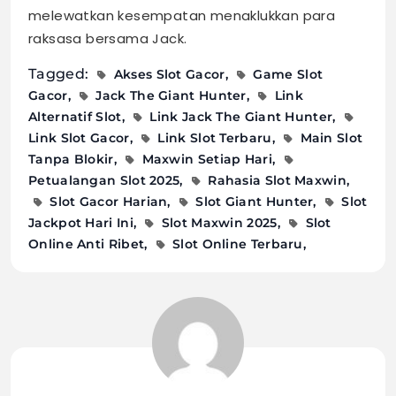
melewatkan kesempatan menaklukkan para
raksasa bersama Jack.
Tagged:
Akses Slot Gacor
Game Slot
Gacor
Jack The Giant Hunter
Link
Alternatif Slot
Link Jack The Giant Hunter
Link Slot Gacor
Link Slot Terbaru
Main Slot
Tanpa Blokir
Maxwin Setiap Hari
Petualangan Slot 2025
Rahasia Slot Maxwin
Slot Gacor Harian
Slot Giant Hunter
Slot
Jackpot Hari Ini
Slot Maxwin 2025
Slot
Online Anti Ribet
Slot Online Terbaru