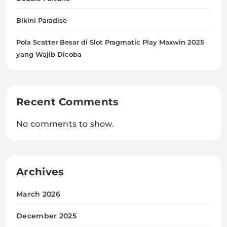
Bikini Paradise
Pola Scatter Besar di Slot Pragmatic Play Maxwin 2025
yang Wajib Dicoba
Recent Comments
No comments to show.
Archives
March 2026
December 2025