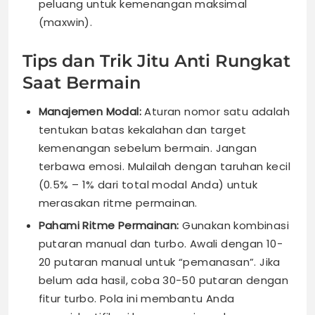
peluang untuk kemenangan maksimal
(maxwin).
Tips dan Trik Jitu Anti Rungkat
Saat Bermain
Manajemen Modal:
Aturan nomor satu adalah
tentukan batas kekalahan dan target
kemenangan sebelum bermain. Jangan
terbawa emosi. Mulailah dengan taruhan kecil
(0.5% – 1% dari total modal Anda) untuk
merasakan ritme permainan.
Pahami Ritme Permainan:
Gunakan kombinasi
putaran manual dan turbo. Awali dengan 10-
20 putaran manual untuk “pemanasan”. Jika
belum ada hasil, coba 30-50 putaran dengan
fitur turbo. Pola ini membantu Anda