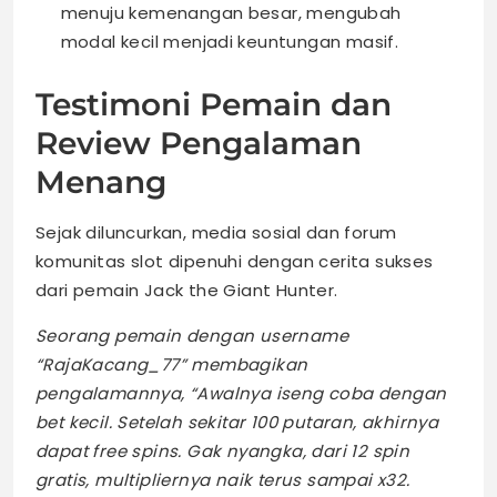
menuju kemenangan besar, mengubah
modal kecil menjadi keuntungan masif.
Testimoni Pemain dan
Review Pengalaman
Menang
Sejak diluncurkan, media sosial dan forum
komunitas slot dipenuhi dengan cerita sukses
dari pemain Jack the Giant Hunter.
Seorang pemain dengan username
“RajaKacang_77” membagikan
pengalamannya, “Awalnya iseng coba dengan
bet kecil. Setelah sekitar 100 putaran, akhirnya
dapat free spins. Gak nyangka, dari 12 spin
gratis, multipliernya naik terus sampai x32.